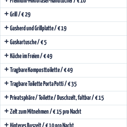
Premium-Mikrofaser-Handtücher / € 10
Grill / € 29
Gasherd und Grillplatte / € 19
Gaskartusche / € 5
Küche im Freien / € 49
Tragbare Komposttoilette / € 49
Tragbare Toilette Porta Potti / € 35
Privatsphäre / Toilette / Duschzelt, faltbar / € 15
Zelt zum Mitnehmen / € 15 pro Nacht
Hinteres Buszelt / € 10 pro Nacht