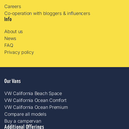
Careers
Co-operation with bloggers & influencers
Info
About us
News
FAQ
Privacy policy
Our Vans
VW California Beach Space
VW California Ocean Comfort
VW California Ocean Premium
Compare all models
Buy a campervan
Additional Offerings