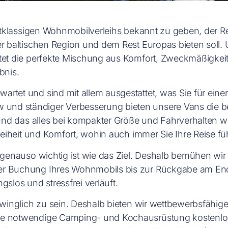
erstklassigen Wohnmobilverleihs bekannt zu geben, der R
er baltischen Region und dem Rest Europas bieten soll.
tet die perfekte Mischung aus Komfort, Zweckmäßigkeit u
bnis.
rtet und sind mit allem ausgestattet, was Sie für eine
d ständiger Verbesserung bieten unsere Vans die best
, und das alles bei kompakter Größe und Fahrverhalten 
Freiheit und Komfort, wohin auch immer Sie Ihre Reise f
e genauso wichtig ist wie das Ziel. Deshalb bemühen wi
er Buchung Ihres Wohnmobils bis zur Rückgabe am Ende
slos und stressfrei verläuft.
hwinglich zu sein. Deshalb bieten wir wettbewerbsfähige 
die notwendige Camping- und Kochausrüstung kostenl