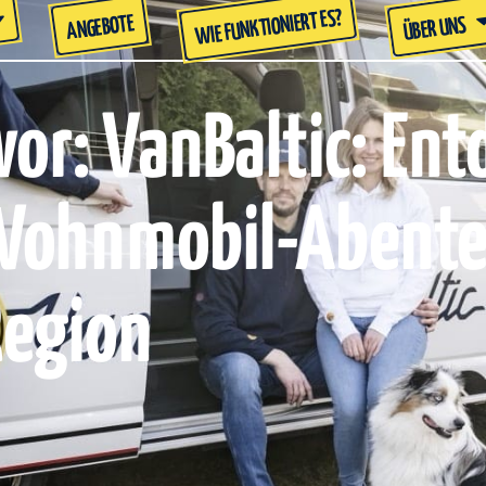
WIE FUNKTIONIERT ES?
ANGEBOTE
ÜBER UNS
vor: VanBaltic: Ent
Wohnmobil-Abenteu
Region