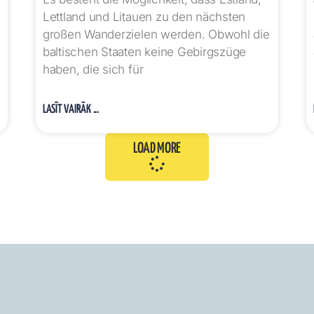
Lettland und Litauen zu den nächsten
großen Wanderzielen werden. Obwohl die
baltischen Staaten keine Gebirgszüge
haben, die sich für
LASĪT VAIRĀK ...
LOAD MORE