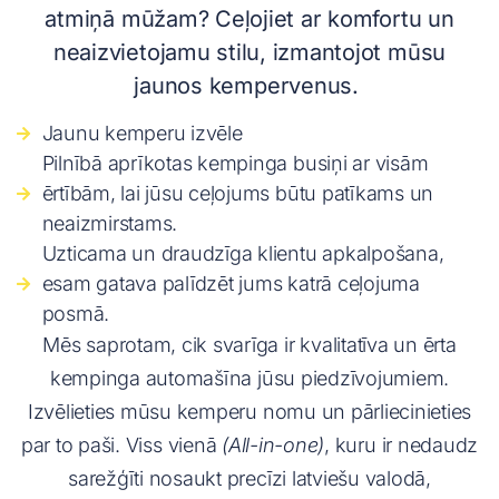
atmiņā mūžam? Ceļojiet ar komfortu un
neaizvietojamu stilu, izmantojot mūsu
jaunos kempervenus.
Jaunu kemperu izvēle
Pilnībā aprīkotas kempinga busiņi ar visām
ērtībām, lai jūsu ceļojums būtu patīkams un
neaizmirstams.
Uzticama un draudzīga klientu apkalpošana,
esam gatava palīdzēt jums katrā ceļojuma
posmā.
Mēs saprotam, cik svarīga ir kvalitatīva un ērta
kempinga automašīna jūsu piedzīvojumiem.
Izvēlieties mūsu kemperu nomu un pārliecinieties
par to paši. Viss vienā
(All-in-one)
, kuru ir nedaudz
sarežģīti nosaukt precīzi latviešu valodā,