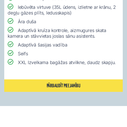
Iebūvēta virtuve (35L ūdens, izlietne ar krānu, 2
degļu gāzes plīts, ledusskapis)
Āra duša
Adaptīvā kruīza kontrole, aizmugures skata
kamera un stāvvietas joslas sānu asistents.
Adaptīvā šasijas vadība
Seifs
XXL Izvelkama bagāžas atvilkne, daudz skapju.
PĀRBAUDĪT PIEEJAMĪBU