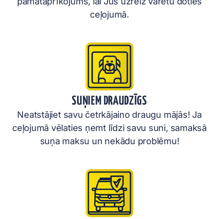
pamataprīkojums, lai Jūs uzreiz varētu doties
ceļojumā.
SUŅIEM DRAUDZĪGS
Neatstājiet savu četrkājaino draugu mājās! Ja
ceļojumā vēlaties ņemt līdzi savu suni, samaksā
suņa maksu un nekādu problēmu!