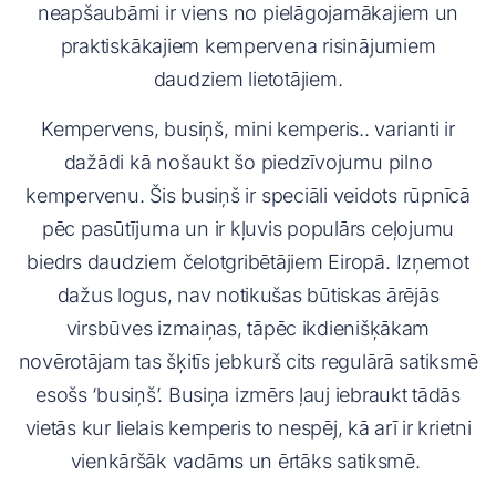
neapšaubāmi ir viens no pielāgojamākajiem un
praktiskākajiem kempervena risinājumiem
daudziem lietotājiem.
Kempervens, busiņš, mini kemperis.. varianti ir
dažādi kā nošaukt šo piedzīvojumu pilno
kempervenu. Šis busiņš ir speciāli veidots rūpnīcā
pēc pasūtījuma un ir kļuvis populārs ceļojumu
biedrs daudziem čelotgribētājiem Eiropā.
Izņemot
dažus logus, nav notikušas būtiskas ārējās
virsbūves izmaiņas, tāpēc ikdienišķākam
novērotājam tas šķitīs jebkurš cits regulārā satiksmē
esošs ‘busiņš’. Busiņa izmērs ļauj iebraukt tādās
vietās kur lielais kemperis to nespēj, kā arī ir krietni
vienkāršāk vadāms un ērtāks satiksmē.