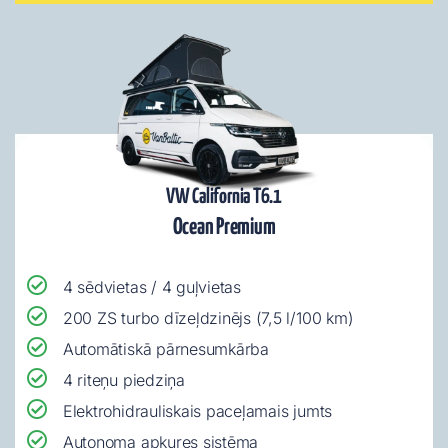
VW California T6.1
Ocean Premium
4 sēdvietas / 4 guļvietas
200 ZS turbo dīzeļdzinējs (7,5 l/100 km)
Automātiskā pārnesumkārba
4 riteņu piedziņa
Elektrohidrauliskais paceļamais jumts
Autonoma apkures sistēma