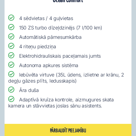
Ocean Comfort
4 sēdvietas / 4 guļvietas
150 ZS turbo dīzeļdzinējs (7 l/100 km)
Automātiskā pārnesumkārba
4 riteņu piedziņa
Elektrohidrauliskais paceļamais jumts
Autonoma apkures sistēma
Iebūvēta virtuve (35L ūdens, izlietne ar krānu, 2
degļu gāzes plīts, ledusskapis)
Āra duša
Adaptīvā kruīza kontrole, aizmugures skata
kamera un stāvvietas joslas sānu asistents.
PĀRBAUDĪT PIEEJAMĪBU