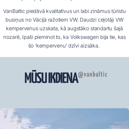
VanBaltic piedāvā kvalitatīvus un labi zināmus tūristu
busiņus no Vācijā ražotiem VW. Daudzi ceļotāji VW
kempervenus uzskata, kā augstāko standartu šajā
nozarē, īpaši pieminot to, ka Volkswagen bija tie, kas
šo ‘kempervenu’ dzīvi aizsāka.
@vanbaltic
MŪSU IKDIENA