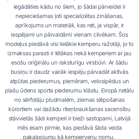
iegādāties kādu no šiem, jo šādai pārveidei ir
nepieciešamas ļoti specializētas zināšanas,
aprīkojums un materiāli, kas reti, ja vispār, ir
iespējami un pārvaldāmi vienam cilvēkam. Šos
modeļus piedāvā visi lielākie kemperu ražotāji, jo to
izmaksas parasti ir lētākas nekā kemperiem ar jau
esošu oriģinālu un raksturīgu virsbūvi. Ar šādu
busiņu ir daudz vairāk iespēju pārvadāt aktīvās
atpūtas piederumus, piemēram, velosipēdus un
plašu ūdens sporta piederumu klāstu. Eiropā netālu
no sērfotāju pludmalēm, ziemas slēpošanas
kūrortiem vai dažādu riteņbraukšanas sacensību
stāvvietās šādi kemperi ir bieži sastopami, Latvijā
mēs esam pirmie, kas piedāvā šāda veida
pakalpojumu kā kempervenu nomu.