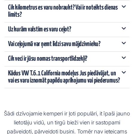
Cik kilometrus es varu nobraukt? Vai ir noteikts dienas
limits?
Uz kurām valstīm es varu ceļot?
Vai ceļojumā var ņemt līdzi savu mājdzīvnieku?
Cik veci ir jūsu nomas transportlīdzekļi?
Kādus VW T.6.1 California modeļus Jus piedāvājat, un
vai es varu iznomāt papildu aprīkojumu vai piederumus?
Šādi dzīvojamie kemperi ir ļoti populāri, it īpaši jauno
lietotāju vidū, un tirgū bieži vien ir sastopami
pašveidoti, pārveidoti busiņi. Tomēr nav ieteicams