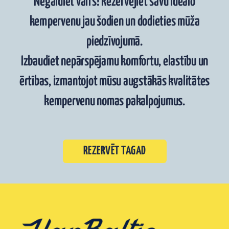
Negaidiet vairs! Rezervējiet savu ideālo
kempervenu jau šodien un dodieties mūža
piedzīvojumā.
Izbaudiet nepārspējamu komfortu, elastību un
ērtības, izmantojot mūsu augstākās kvalitātes
kempervenu nomas pakalpojumus.
REZERVĒT TAGAD