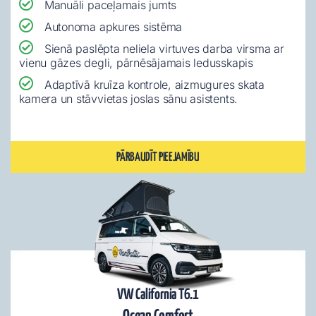
Manuāli paceļamais jumts
Autonoma apkures sistēma
Sienā paslēpta neliela virtuves darba virsma ar
vienu gāzes degli, pārnēsājamais ledusskapis
Adaptīvā kruīza kontrole, aizmugures skata
kamera un stāvvietas joslas sānu asistents.
PĀRBAUDĪT PIEEJAMĪBU
VW California T6.1